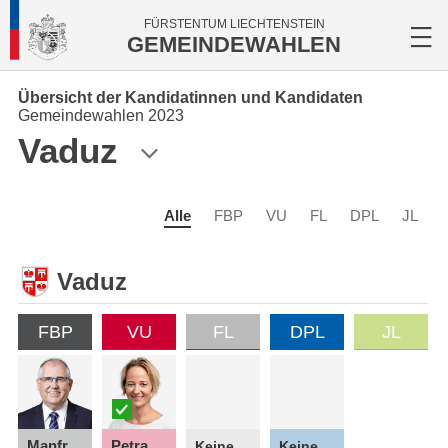
FÜRSTENTUM LIECHTENSTEIN
GEMEINDEWAHLEN
Übersicht der Kandidatinnen und Kandidaten
Gemeindewahlen 2023
Vaduz
Alle
FBP
VU
FL
DPL
JL
Vaduz
FBP
VU
FL
DPL
JL
Manfred
Petra
Keine Kandidatin
Keine Kandidatin