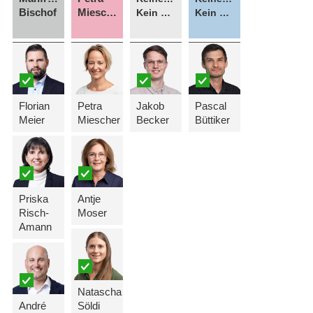
Bischof
Miescher
Kein Kandidat
Kein Kandidat
Florian
Petra
Jakob
Pascal
Meier
Miescher
Becker
Büttiker
Priska
Antje
Risch-
Moser
Amann
Natascha
André
Söldi