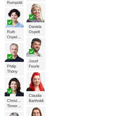
Rumpold
Daniela
Ruth
Ospelt
Ospelt-Niepelt
Josef
Philip
Feurle
Thöny
Claudia
Christine
Bartholdi
Tinner-Rampone