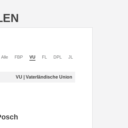
LEN
Alle
FBP
VU
FL
DPL
JL
VU | Vaterländische Union
Posch