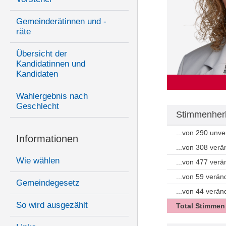
Gemeinderätinnen und -
räte
Übersicht der
Kandidatinnen und
Kandidaten
Wahlergebnis nach
Geschlecht
Stimmenherk
...von 290 unv
Informationen
...von 308 ver
Wie wählen
...von 477 ver
...von 59 verän
Gemeindegesetz
...von 44 verä
So wird ausgezählt
Total Stimmen