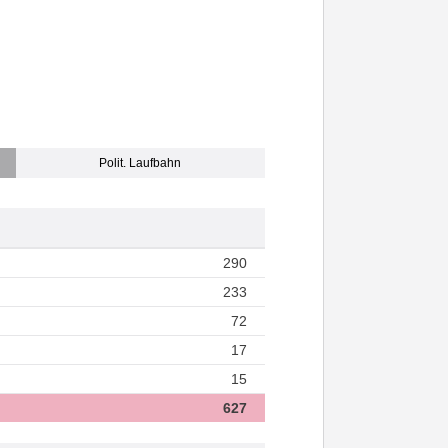
Polit. Laufbahn
290
233
72
17
15
627