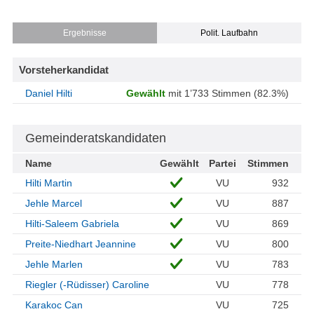
Ergebnisse
Polit. Laufbahn
Vorsteherkandidat
Daniel Hilti
Gewählt
mit 1’733 Stimmen (82.3%)
Gemeinderatskandidaten
Name
Gewählt
Partei
Stimmen
Hilti Martin
VU
932
Jehle Marcel
VU
887
Hilti-Saleem Gabriela
VU
869
Preite-Niedhart Jeannine
VU
800
Jehle Marlen
VU
783
Riegler (-Rüdisser) Caroline
VU
778
Karakoc Can
VU
725