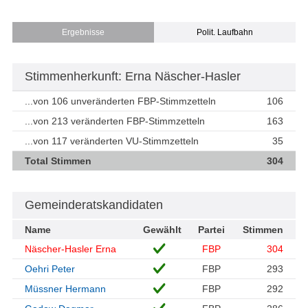
Ergebnisse
Polit. Laufbahn
Stimmenherkunft: Erna Näscher-Hasler
...von 106 unveränderten FBP-Stimmzetteln
106
...von 213 veränderten FBP-Stimmzetteln
163
...von 117 veränderten VU-Stimmzetteln
35
Total Stimmen
304
Gemeinderatskandidaten
Name
Gewählt
Partei
Stimmen
Näscher-Hasler Erna
FBP
304
Oehri Peter
FBP
293
Müssner Hermann
FBP
292