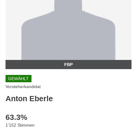
FBP
GEWÄHLT
Vorsteherkandidat
Anton Eberle
63.3
%
1’152 Stimmen