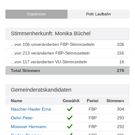
Ergebnisse
Polit. Laufbahn
Stimmenherkunft: Monika Büchel
...von 106 unveränderten FBP-Stimmzetteln
106
...von 213 veränderten FBP-Stimmzetteln
156
...von 117 veränderten VU-Stimmzetteln
16
Total Stimmen
278
Gemeinderatskandidaten
Name
Gewählt
Partei
Stimmen
Näscher-Hasler Erna
FBP
304
Oehri Peter
FBP
293
Müssner Hermann
FBP
292