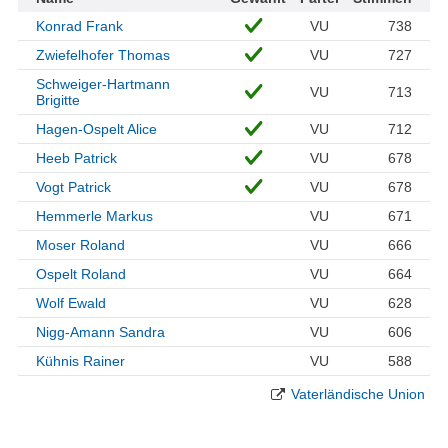
Konrad Frank
VU
738
Zwiefelhofer Thomas
VU
727
Schweiger-Hartmann
VU
713
Brigitte
Hagen-Ospelt Alice
VU
712
Heeb Patrick
VU
678
Vogt Patrick
VU
678
Hemmerle Markus
VU
671
Moser Roland
VU
666
Ospelt Roland
VU
664
Wolf Ewald
VU
628
Nigg-Amann Sandra
VU
606
Kühnis Rainer
VU
588
Vaterländische Union