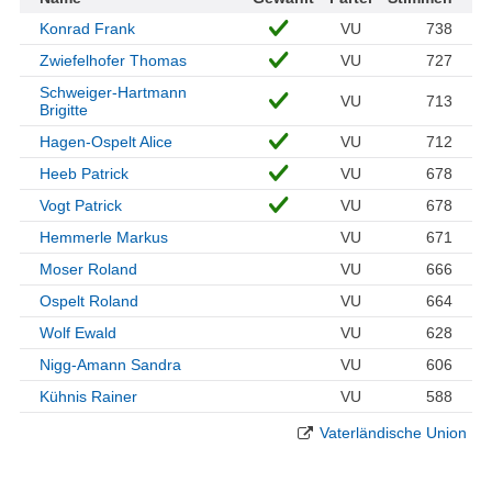
Konrad Frank
VU
738
Zwiefelhofer Thomas
VU
727
Schweiger-Hartmann
VU
713
Brigitte
Hagen-Ospelt Alice
VU
712
Heeb Patrick
VU
678
Vogt Patrick
VU
678
Hemmerle Markus
VU
671
Moser Roland
VU
666
Ospelt Roland
VU
664
Wolf Ewald
VU
628
Nigg-Amann Sandra
VU
606
Kühnis Rainer
VU
588
Vaterländische Union