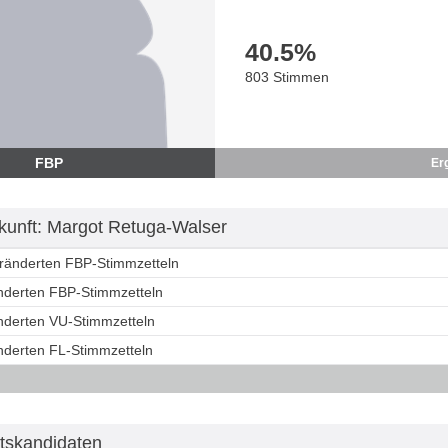
40.5
%
803 Stimmen
FBP
Er
unft: Margot Retuga-Walser
eränderten FBP-Stimmzetteln
änderten FBP-Stimmzetteln
änderten VU-Stimmzetteln
änderten FL-Stimmzetteln
tskandidaten