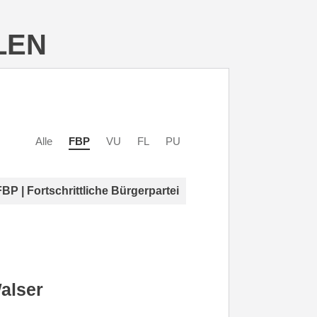
LEN
Alle
FBP
VU
FL
PU
FBP | Fortschrittliche Bürgerpartei
alser