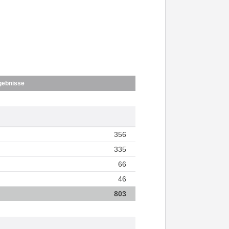
gebnisse
356
335
66
46
803