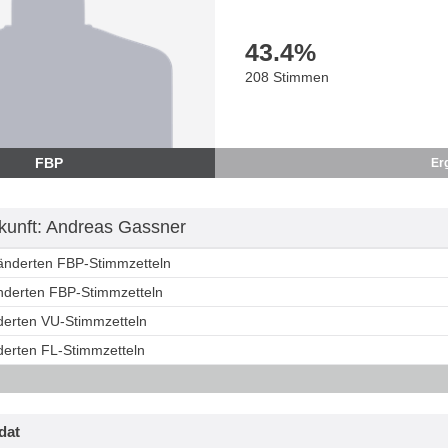
43.4
%
208 Stimmen
FBP
Er
unft: Andreas Gassner
ränderten FBP-Stimmzetteln
änderten FBP-Stimmzetteln
nderten VU-Stimmzetteln
derten FL-Stimmzetteln
dat