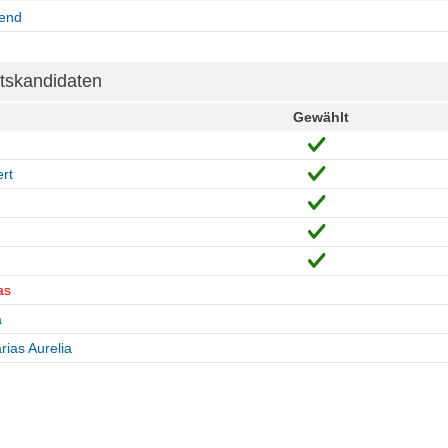
end
tskandidaten
Gewählt
rt
as
a
ias Aurelia