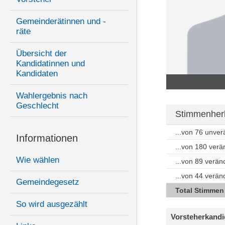
Gemeinderätinnen und -
räte
Übersicht der
Kandidatinnen und
Kandidaten
Wahlergebnis nach
Geschlecht
Stimmenherk
...von 76 unve
Informationen
...von 180 ver
Wie wählen
...von 89 verä
...von 44 verän
Gemeindegesetz
Total Stimmen
So wird ausgezählt
Vorsteherkandi