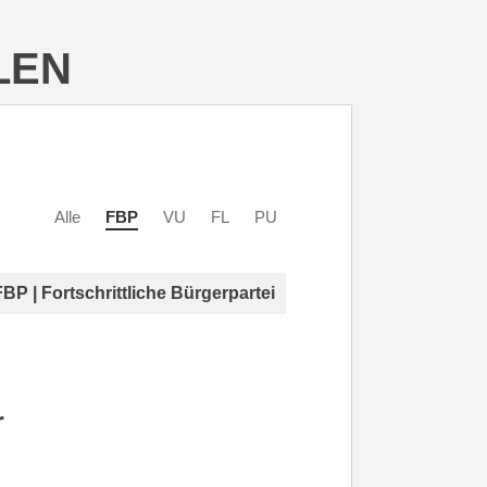
LEN
Alle
FBP
VU
FL
PU
FBP | Fortschrittliche Bürgerpartei
r