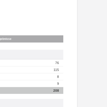
gebnisse
76
115
8
9
208