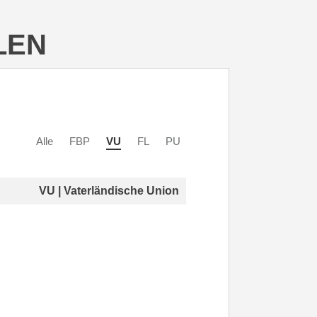
LEN
Alle
FBP
VU
FL
PU
VU | Vaterländische Union