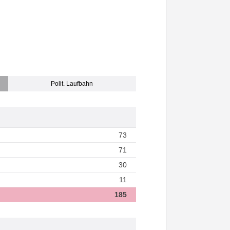
Polit. Laufbahn
73
71
30
11
185