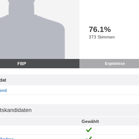
76.1
%
373 Stimmen
FBP
Ergebnisse
dat
end
tskandidaten
Gewählt
 Andrea