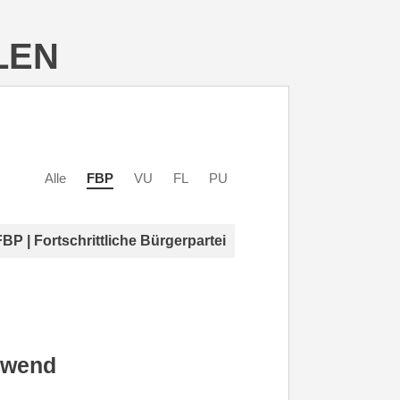
LEN
Alle
FBP
VU
FL
PU
FBP | Fortschrittliche Bürgerpartei
lwend