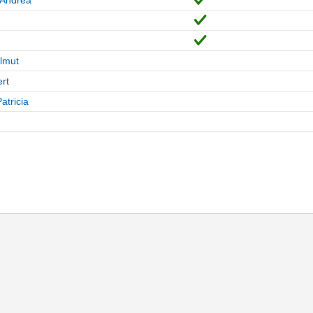
lmut
rt
atricia