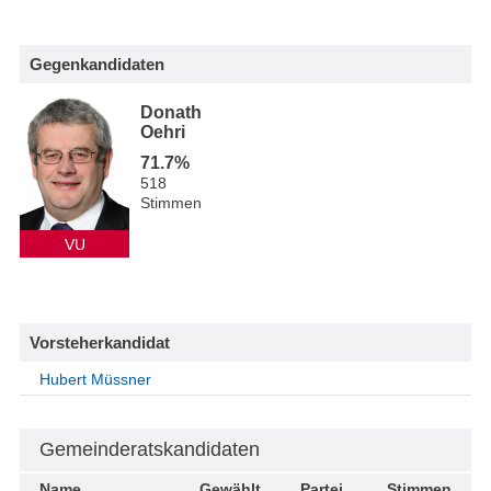
Gegenkandidaten
Donath
Oehri
71.7%
518
Stimmen
VU
Vorsteherkandidat
Hubert Müssner
Gemeinderatskandidaten
Name
Gewählt
Partei
Stimmen