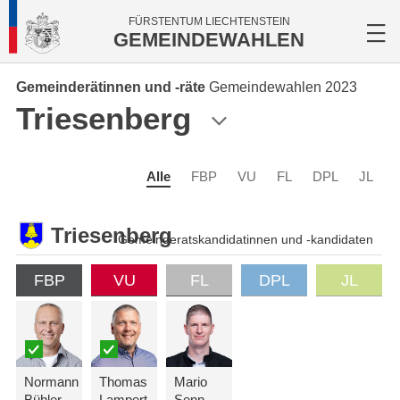
FÜRSTENTUM LIECHTENSTEIN
GEMEINDEWAHLEN
Gemeinderätinnen und -räte
Gemeindewahlen 2023
Triesenberg
Alle
FBP
VU
FL
DPL
JL
Triesenberg
Gemeinderatskandidatinnen und -kandidaten
FBP
VU
FL
DPL
JL
Normann
Thomas
Mario
Bühler
Lampert
Senn