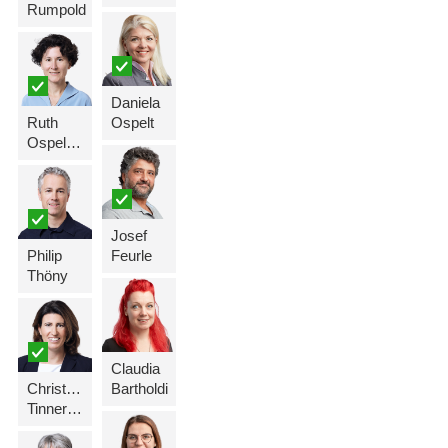
Rumpold
Daniela
Ruth
Ospelt
Ospelt-Niepelt
Josef
Philip
Feurle
Thöny
Claudia
Christine
Bartholdi
Tinner-Rampone