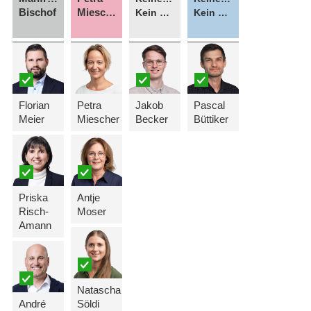
Bischof
Miescher
Kein Kandidat
Kein Kandidat
Florian
Petra
Jakob
Pascal
Meier
Miescher
Becker
Büttiker
Priska
Antje
Risch-
Moser
Amann
Natascha
André
Söldi