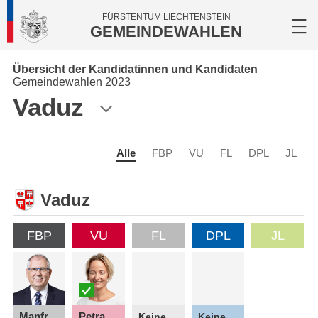
FÜRSTENTUM LIECHTENSTEIN
GEMEINDEWAHLEN
Übersicht der Kandidatinnen und Kandidaten
Gemeindewahlen 2023
Vaduz
Alle
FBP
VU
FL
DPL
JL
Vaduz
FBP
VU
FL
DPL
JL
Manfred
Petra
Keine Kandidatin
Keine Kandidatin