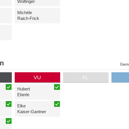
Wolfinger
Michèle
Raich-Frick
en
Geme
VU
FL
Hubert
Eberle
Elke
Kaiser-Gantner