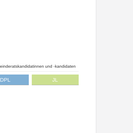
inderatskandidatinnen und -kandidaten
DPL
JL