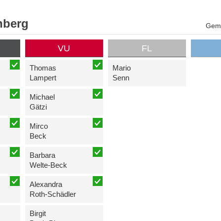
nberg
Geme
VU
FL
Thomas
Mario
Lampert
Senn
Michael
Gätzi
Mirco
Beck
Barbara
Welte-Beck
Alexandra
Roth-Schädler
Birgit