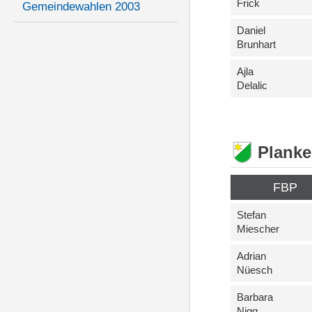
Frick
Gemeindewahlen 2003
Daniel
Brunhart
Ajla
Delalic
Plank
FBP
Stefan
Miescher
Adrian
Nüesch
Barbara
Nigg