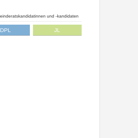
inderatskandidatinnen und -kandidaten
DPL
JL