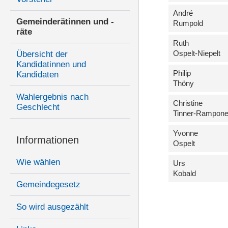
André
Gemeinderätinnen und -
Rumpold
räte
Ruth
Ospelt-Niepelt
Übersicht der
Kandidatinnen und
Philip
Kandidaten
Thöny
Wahlergebnis nach
Christine
Geschlecht
Tinner-Rampon
Yvonne
Informationen
Ospelt
Wie wählen
Urs
Kobald
Gemeindegesetz
So wird ausgezählt