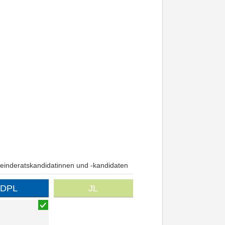
inderatskandidatinnen und -kandidaten
DPL
JL