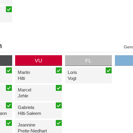
n
Geme
VU
FL
Martin
Loris
Hilti
Vogt
Marcel
Jehle
Gabriela
ann
Hilti-Saleem
Jeannine
Preite-Niedhart