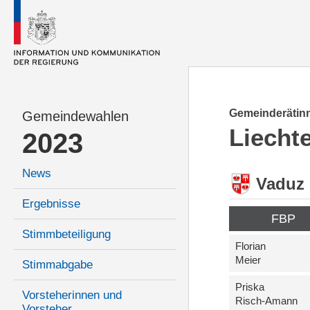
Gemeinderätinn
Gemeindewahlen
Liecht
2023
News
Vaduz
Ergebnisse
FBP
Stimmbeteiligung
Florian
Meier
Stimmabgabe
Priska
Vorsteherinnen und
Risch-Amann
Vorsteher