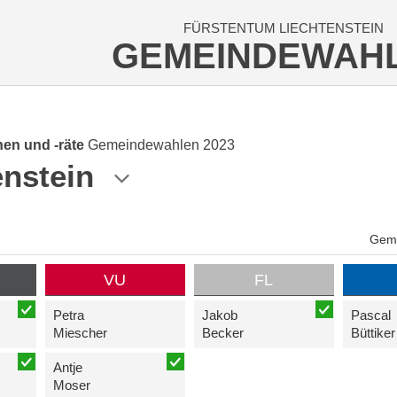
FÜRSTENTUM LIECHTENSTEIN
GEMEINDEWAH
en und -räte
Gemeindewahlen 2023
enstein
Geme
VU
FL
Petra
Jakob
Pascal
Miescher
Becker
Büttiker
Antje
Moser