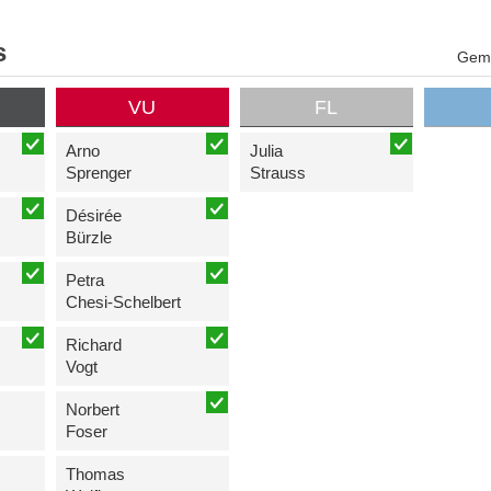
s
Geme
VU
FL
Arno
Julia
Sprenger
Strauss
Désirée
Bürzle
Petra
Chesi-Schelbert
Richard
Vogt
Norbert
Foser
Thomas