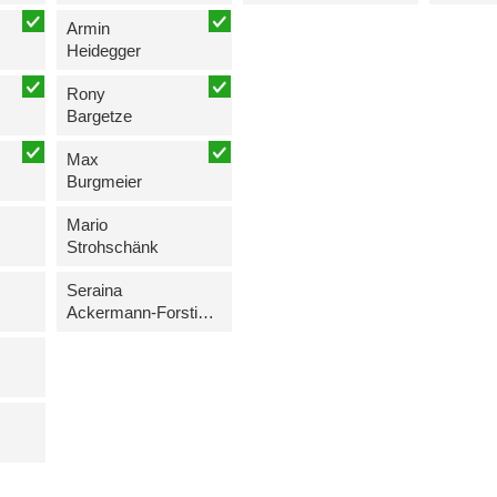
Armin
Heidegger
Rony
Bargetze
Max
Burgmeier
Mario
Strohschänk
Seraina
Ackermann-Forstinger