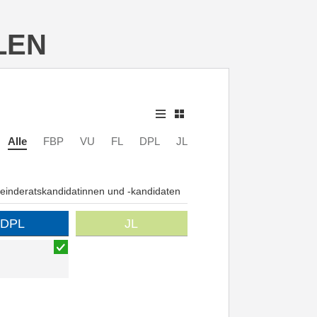
LEN
Alle
FBP
VU
FL
DPL
JL
inderatskandidatinnen und -kandidaten
DPL
JL