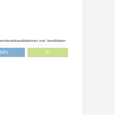
inderatskandidatinnen und -kandidaten
DPL
JL