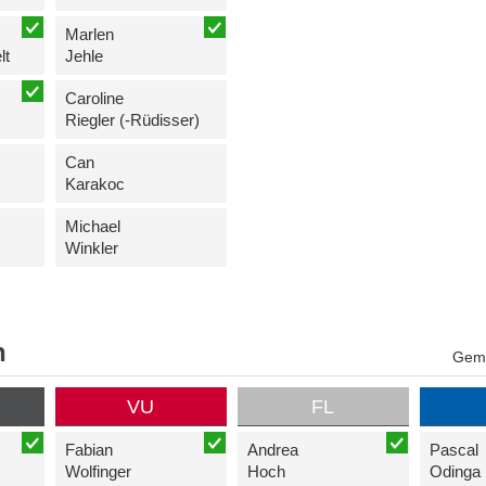
Marlen
lt
Jehle
Caroline
Riegler (-Rüdisser)
Can
Karakoc
Michael
Winkler
n
Geme
VU
FL
Fabian
Andrea
Pascal
Wolfinger
Hoch
Odinga