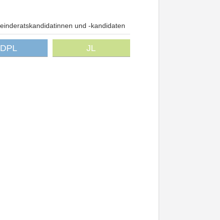
inderatskandidatinnen und -kandidaten
DPL
JL