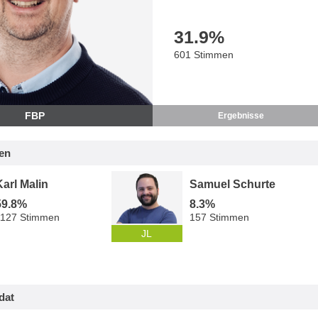
31.9
%
601 Stimmen
FBP
Ergebnisse
en
Karl Malin
Samuel Schurte
59.8%
8.3%
1127 Stimmen
157 Stimmen
JL
dat