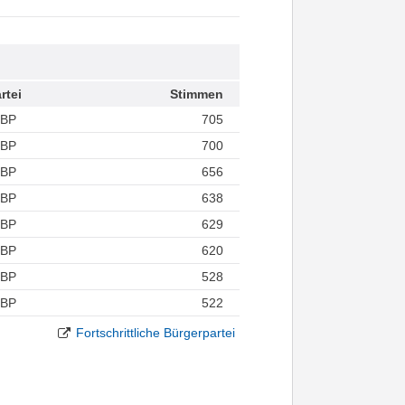
rtei
Stimmen
FBP
705
FBP
700
FBP
656
FBP
638
FBP
629
FBP
620
FBP
528
FBP
522
Fortschrittliche Bürgerpartei