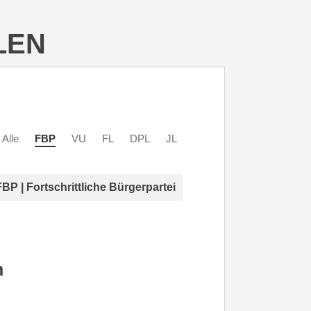
LEN
Alle
FBP
VU
FL
DPL
JL
FBP | Fortschrittliche Bürgerpartei
n