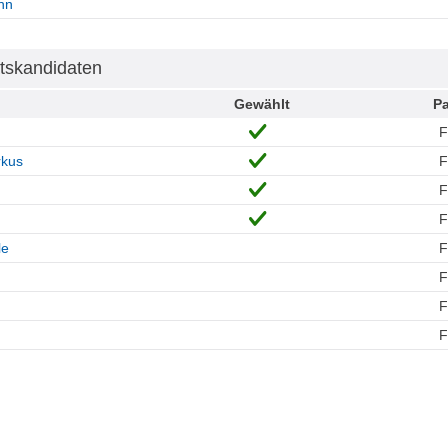
nn
tskandidaten
Gewählt
Pa
rkus
le