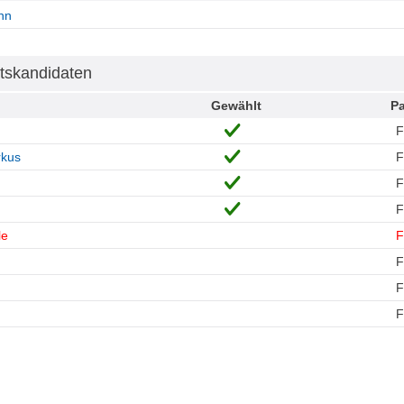
nn
tskandidaten
Gewählt
Pa
rkus
le