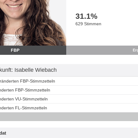
31.1
%
629 Stimmen
FBP
Er
unft: Isabelle Wiebach
eränderten FBP-Stimmzetteln
änderten FBP-Stimmzetteln
änderten VU-Stimmzetteln
änderten FL-Stimmzetteln
dat