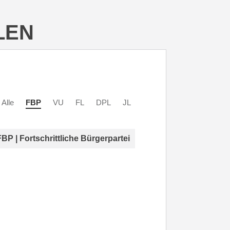
LEN
Alle
FBP
VU
FL
DPL
JL
FBP | Fortschrittliche Bürgerpartei