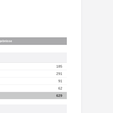
gebnisse
185
291
91
62
629