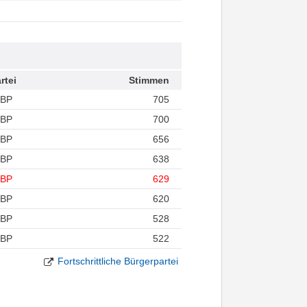
rtei
Stimmen
FBP
705
FBP
700
FBP
656
FBP
638
FBP
629
FBP
620
FBP
528
FBP
522
Fortschrittliche Bürgerpartei