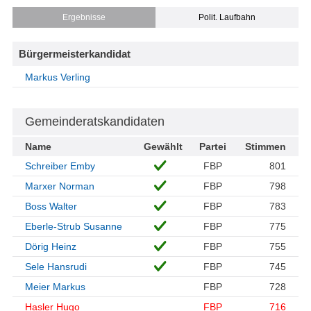
Ergebnisse
Polit. Laufbahn
Bürgermeisterkandidat
Markus Verling
Gemeinderatskandidaten
Name
Gewählt
Partei
Stimmen
Schreiber Emby
FBP
801
Marxer Norman
FBP
798
Boss Walter
FBP
783
Eberle-Strub Susanne
FBP
775
Dörig Heinz
FBP
755
Sele Hansrudi
FBP
745
Meier Markus
FBP
728
Hasler Hugo
FBP
716