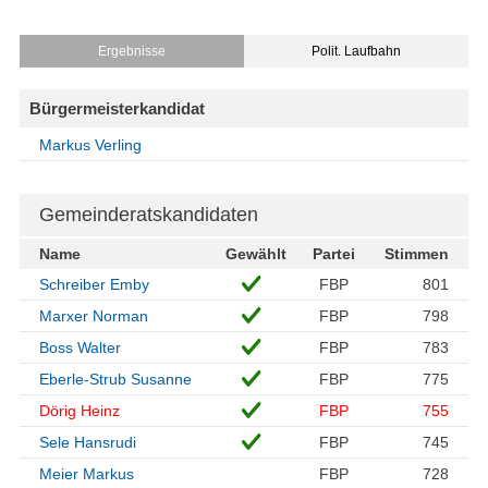
Ergebnisse
Polit. Laufbahn
Bürgermeisterkandidat
Markus Verling
Gemeinderatskandidaten
Name
Gewählt
Partei
Stimmen
Schreiber Emby
FBP
801
Marxer Norman
FBP
798
Boss Walter
FBP
783
Eberle-Strub Susanne
FBP
775
Dörig Heinz
FBP
755
Sele Hansrudi
FBP
745
Meier Markus
FBP
728