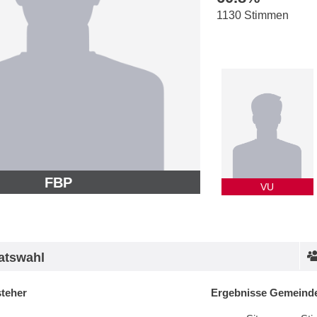
1130 Stimmen
FBP
VU
atswahl
steher
Ergebnisse Gemeinde