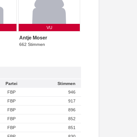
VU
Antje Moser
662 Stimmen
Partei
Stimmen
FBP
946
FBP
917
FBP
896
FBP
852
FBP
851
FBP
830