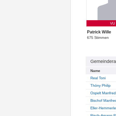
VU
Patrick Wille
675 Stimmen
Gemeindera
Name
Real Toni
Thöny Philip
Ospelt Manfred
Bischof Manfre
Eller-Hemmerle
Risch-Amann P