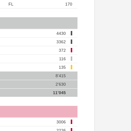
FL
170
4430
3362
372
116
135
8’415
2’630
11’045
3006
2226