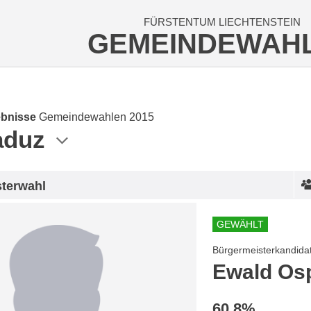
FÜRSTENTUM LIECHTENSTEIN
GEMEINDEWAH
bnisse
Gemeindewahlen 2015
aduz
terwahl
GEWÄHLT
Bürgermeisterkandida
Ewald Osp
60.8%