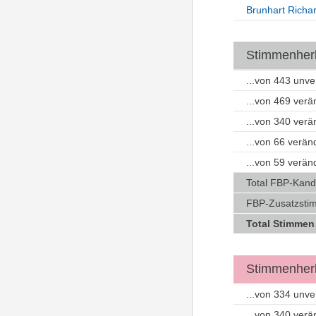
Brunhart Richa
Stimmenherku
...von 443 unv
...von 469 ver
...von 340 ver
...von 66 verä
...von 59 verä
Total FBP-Kand
FBP-Zusatzsti
Total Stimmen
Stimmenherk
...von 334 unv
...von 340 ver