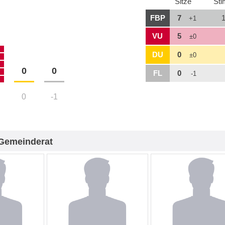
Sitze
St
FBP
7
+1
VU
5
±0
DU
0
±0
0
0
FL
0
-1
0
-1
Gemeinderat