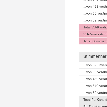
...von 469 ver
...von 66 verä
...von 59 verä
Total VU-Kandi
VU-Zusatzstim
Total Stimmen
Stimmenherku
...von 62 unve
...von 66 verä
...von 469 ver
...von 340 ver
...von 59 verä
Total FL-Kandi
FL-Zusatzstim