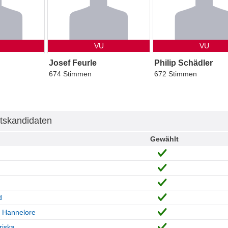
VU
VU
Josef Feurle
Philip Schädler
674 Stimmen
672 Stimmen
tskandidaten
Gewählt
d
 Hannelore
riska