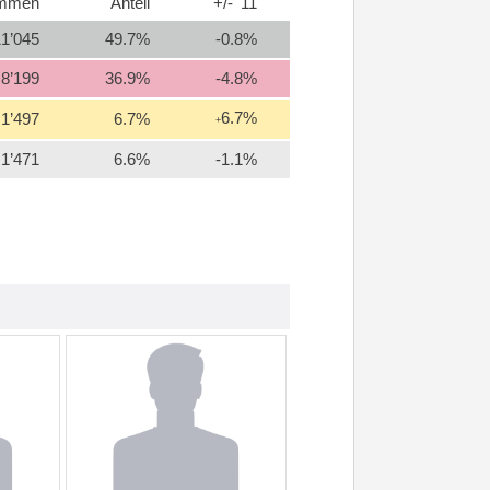
immen
Anteil
+/- '11
11’045
49.7%
-0.8%
8’199
36.9%
-4.8%
6.7%
1’497
6.7%
+
1’471
6.6%
-1.1%