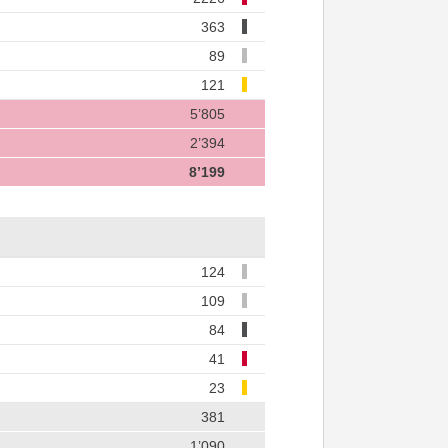
363
89
121
5’805
2’394
8’199
124
109
84
41
23
381
1’090