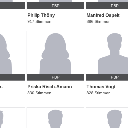
P
FBP
FBP
Philip Thöny
Manfred Ospelt
917 Stimmen
896 Stimmen
P
FBP
FBP
r-
Priska Risch-Amann
Thomas Vogt
830 Stimmen
828 Stimmen