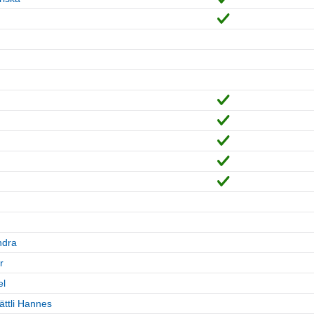
ndra
r
el
ttli Hannes