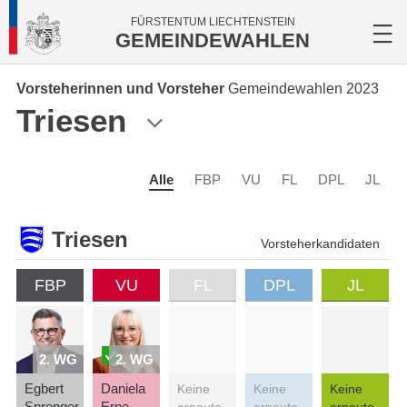
FÜRSTENTUM LIECHTENSTEIN
GEMEINDEWAHLEN
Vorsteherinnen und Vorsteher
Gemeindewahlen 2023
Triesen
Alle
FBP
VU
FL
DPL
JL
Triesen
Vorsteherkandidaten
FBP
VU
FL
DPL
JL
2. WG
2. WG
Egbert
Daniela
Keine
Keine
Keine
Sprenger
Erne
erneute
erneute
erneute