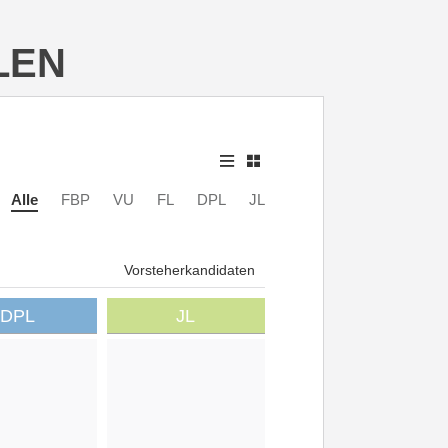
LEN
Alle
FBP
VU
FL
DPL
JL
Vorsteherkandidaten
DPL
JL