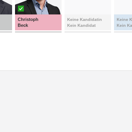
Christoph
Keine Kandidatin
Keine K
Beck
Kein Kandidat
Kein K