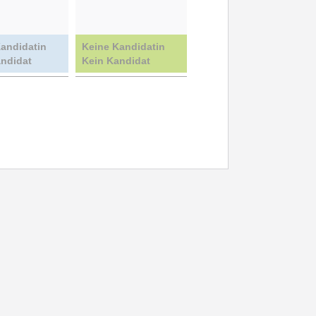
andidatin
Keine Kandidatin
andidat
Kein Kandidat