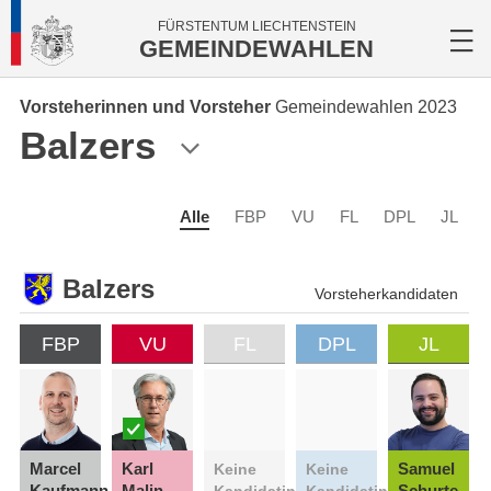
FÜRSTENTUM LIECHTENSTEIN
GEMEINDEWAHLEN
Vorsteherinnen und Vorsteher
Gemeindewahlen 2023
Balzers
Alle
FBP
VU
FL
DPL
JL
Balzers
Vorsteherkandidaten
FBP
VU
FL
DPL
JL
Marcel
Karl
Samuel
Keine
Keine
Kaufmann
Malin
Schurte
Kandidatin
Kandidatin