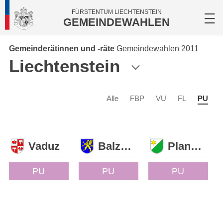
FÜRSTENTUM LIECHTENSTEIN
GEMEINDEWAHLEN
Gemeinderätinnen und -räte
Gemeindewahlen 2011
Liechtenstein
Alle
FBP
VU
FL
PU
Vaduz
Balzers
Planken
PU
PU
PU