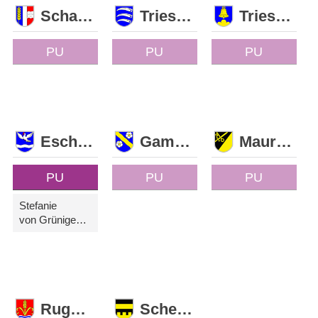
Schaan
Triesen
Triesenberg
PU
PU
PU
Eschen
Gamprin
Mauren
PU
PU
PU
Stefanie
von Grünigen-Sele
Ruggell
Schellenberg