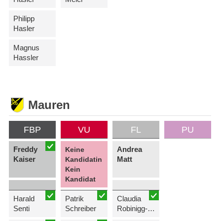
Philipp
Hasler
Magnus
Hassler
Mauren
FBP
VU
FL
PU
Freddy
Andrea
Keine
Kaiser
Matt
Kandidatin
Kein
Kandidat
Harald
Patrik
Claudia
Senti
Schreiber
Robinigg-Büchel