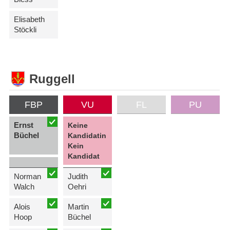
Elisabeth
Stöckli
Ruggell
FBP
VU
FL
PU
Ernst
Keine
Büchel
Kandidatin
Kein
Kandidat
Norman
Judith
Walch
Oehri
Alois
Martin
Hoop
Büchel