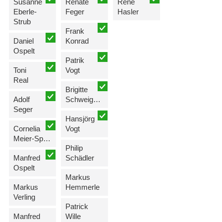
Susanne
Renate
René
Eberle-
Feger
Hasler
Strub
Frank
Daniel
Konrad
Ospelt
Patrik
Toni
Vogt
Real
Brigitte
Adolf
Schweiger-Hartmann
Seger
Hansjörg
Cornelia
Vogt
Meier-Spoerri
Philip
Manfred
Schädler
Ospelt
Markus
Markus
Hemmerle
Verling
Patrick
Manfred
Wille