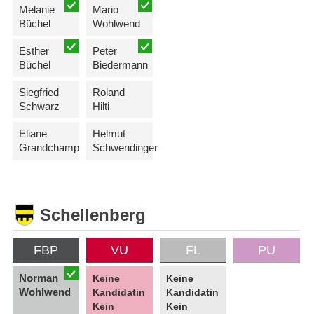
Melanie
Mario
Büchel
Wohlwend
Esther
Peter
Büchel
Biedermann
Siegfried
Roland
Schwarz
Hilti
Eliane
Helmut
Grandchamp
Schwendinger
Schellenberg
FBP
VU
FL
PU
Norman
Keine
Keine
Wohlwend
Kandidatin
Kandidatin
Kein
Kein