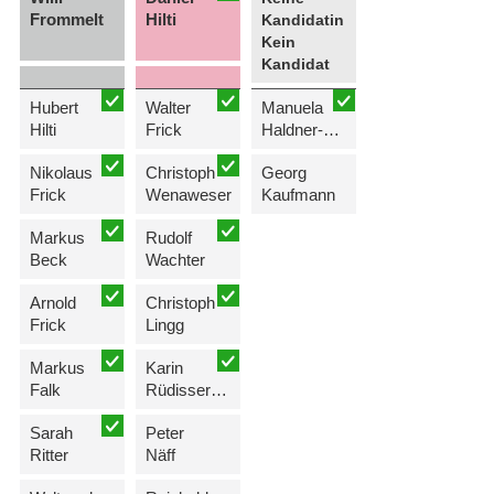
Frommelt
Hilti
Kandidatin
Kein
Kandidat
Hubert
Walter
Manuela
Hilti
Frick
Haldner-Schierscher
Nikolaus
Christoph
Georg
Frick
Wenaweser
Kaufmann
Markus
Rudolf
Beck
Wachter
Arnold
Christoph
Frick
Lingg
Markus
Karin
Falk
Rüdisser-Quaderer
Sarah
Peter
Ritter
Näff