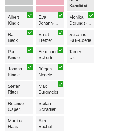
Kandidat
Albert
Eva
Monika
Kindle
Johann-Heidegger
Derungs-Scherzer
Ralf
Ernst
Susanne
Beck
Trefzer
Falk-Eberle
Paul
Ferdinand
Tamer
Kindle
Schurti
Uz
Johann
Jürgen
Kindle
Negele
Stefan
Max
Ritter
Burgmeier
Rolando
Stefan
Ospelt
Schädler
Martina
Alex
Haas
Büchel