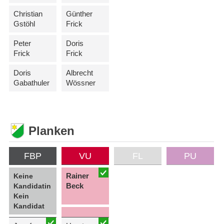
Christian
Günther
Gstöhl
Frick
Peter
Doris
Frick
Frick
Doris
Albrecht
Gabathuler
Wössner
Planken
FBP
VU
FL
PU
Rainer
Keine
Beck
Kandidatin
Kein
Kandidat