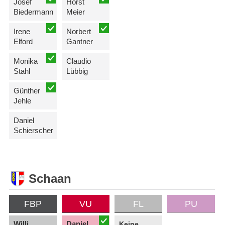
Josef
Horst
Biedermann
Meier
Irene
Norbert
Elford
Gantner
Monika
Claudio
Stahl
Lübbig
Günther
Jehle
Daniel
Schierscher
Schaan
FBP
VU
FL
PU
Willi
Daniel
Keine