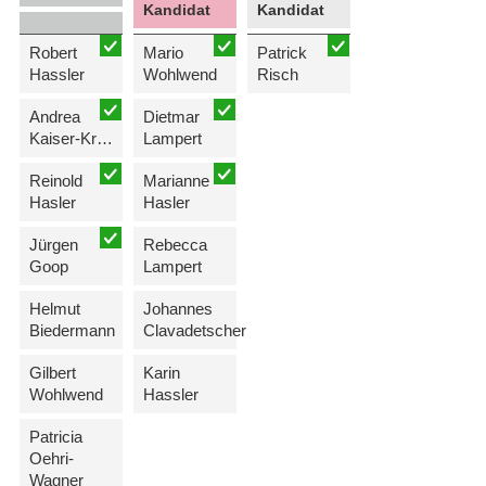
Kandidat
Kandidat
Robert
Mario
Patrick
Hassler
Wohlwend
Risch
Andrea
Dietmar
Kaiser-Kreuzer
Lampert
Reinold
Marianne
Hasler
Hasler
Jürgen
Rebecca
Goop
Lampert
Helmut
Johannes
Biedermann
Clavadetscher
Gilbert
Karin
Wohlwend
Hassler
Patricia
Oehri-
Wagner