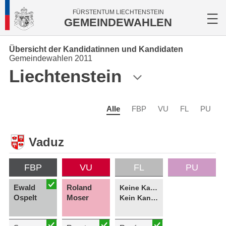
FÜRSTENTUM LIECHTENSTEIN
GEMEINDEWAHLEN
Übersicht der Kandidatinnen und Kandidaten
Gemeindewahlen 2011
Liechtenstein
Alle
FBP
VU
FL
PU
Vaduz
FBP
VU
FL
PU
Ewald
Roland
Keine Kandidatin
Ospelt
Moser
Kein Kandidat