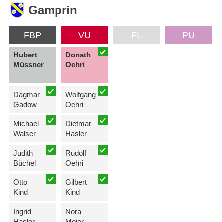
Gamprin
FBP
VU
FL
PU
Hubert
Donath
Müssner
Oehri
Dagmar
Wolfgang
Gadow
Oehri
Michael
Dietmar
Walser
Hasler
Judith
Rudolf
Büchel
Oehri
Otto
Gilbert
Kind
Kind
Ingrid
Nora
Hasler
Meier