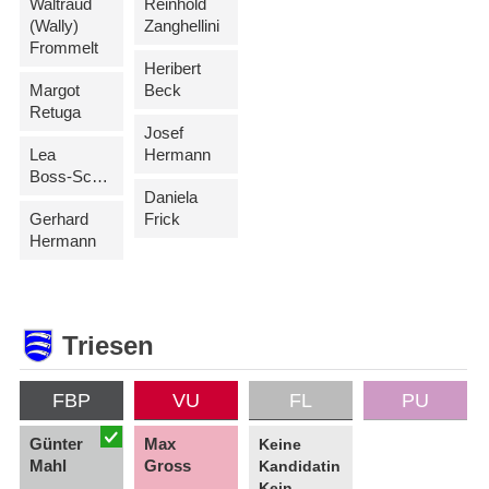
Waltraud
Reinhold
(Wally)
Zanghellini
Frommelt
Heribert
Margot
Beck
Retuga
Josef
Lea
Hermann
Boss-Schierscher
Daniela
Gerhard
Frick
Hermann
Triesen
FBP
VU
FL
PU
Günter
Max
Keine
Mahl
Gross
Kandidatin
Kein