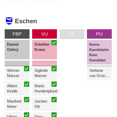
Eschen
FBP
VU
FL
PU
Daniel
Günther
Keine
Oehry
Kranz
Kandidatin
Kein
Kandidat
Werner
Siglinde
Stefanie
Marxer
Marxer
von Grünigen-Sele
Albert
Mario
Kindle
Hundertpfund
Manfred
Jochen
Meier
Ott
Viktor
Gina