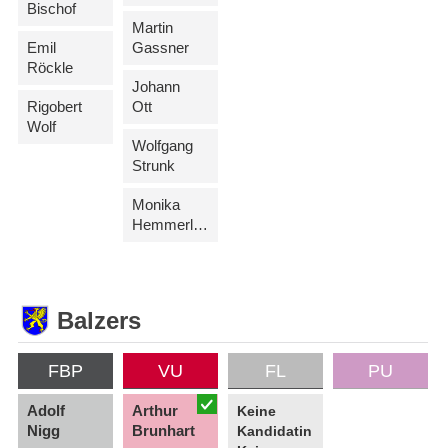
Bischof
Martin
Emil
Gassner
Röckle
Johann
Rigobert
Ott
Wolf
Wolfgang
Strunk
Monika
Hemmerle-Beck
Balzers
FBP
VU
FL
PU
Adolf
Arthur
Keine
Nigg
Brunhart
Kandidatin