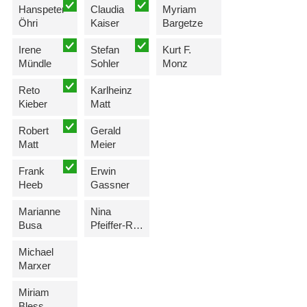
Hanspeter
Claudia
Myriam
Öhri
Kaiser
Bargetze
Irene
Stefan
Kurt F.
Mündle
Sohler
Monz
Reto
Karlheinz
Kieber
Matt
Robert
Gerald
Matt
Meier
Frank
Erwin
Heeb
Gassner
Marianne
Nina
Busa
Pfeiffer-Ritter
Michael
Marxer
Miriam
Bless