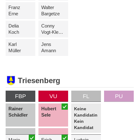
Franz
Walter
Erne
Bargetze
Delia
Conny
Koch
Vogt-Kleeberger
Karl
Jens
Müller
Amann
Triesenberg
FBP
VU
FL
PU
Rainer
Hubert
Keine
Schädler
Sele
Kandidatin
Kein
Kandidat
Mario
Erich
Ludwig