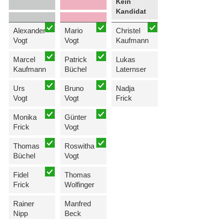
Kein
Kandidat
Alexander
Mario
Christel
Vogt
Vogt
Kaufmann
Marcel
Patrick
Lukas
Kaufmann
Büchel
Laternser
Urs
Bruno
Nadja
Vogt
Vogt
Frick
Monika
Günter
Frick
Vogt
Thomas
Roswitha
Büchel
Vogt
Fidel
Thomas
Frick
Wolfinger
Rainer
Manfred
Nipp
Beck