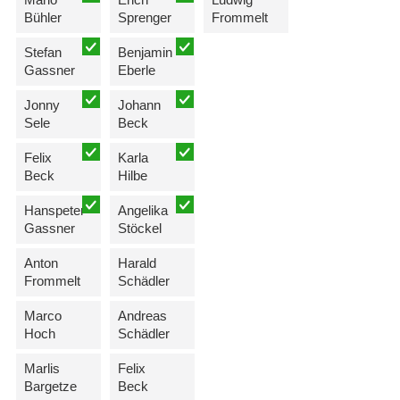
Bühler
Sprenger
Frommelt
Stefan
Benjamin
Gassner
Eberle
Jonny
Johann
Sele
Beck
Felix
Karla
Beck
Hilbe
Hanspeter
Angelika
Gassner
Stöckel
Anton
Harald
Frommelt
Schädler
Marco
Andreas
Hoch
Schädler
Marlis
Felix
Bargetze
Beck