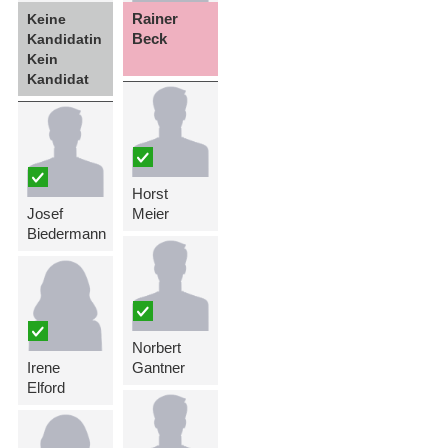
Rainer
Keine
Beck
Kandidatin
Kein
Kandidat
Horst
Josef
Meier
Biedermann
Norbert
Irene
Gantner
Elford