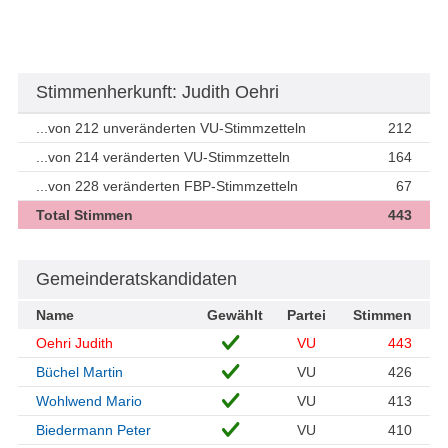
Stimmenherkunft: Judith Oehri
...von 212 unveränderten VU-Stimmzetteln
212
...von 214 veränderten VU-Stimmzetteln
164
...von 228 veränderten FBP-Stimmzetteln
67
Total Stimmen
443
Gemeinderatskandidaten
Name
Gewählt
Partei
Stimmen
Oehri Judith
VU
443
Büchel Martin
VU
426
Wohlwend Mario
VU
413
Biedermann Peter
VU
410