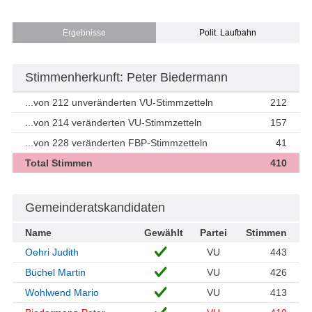
Ergebnisse
Polit. Laufbahn
Stimmenherkunft: Peter Biedermann
...von 212 unveränderten VU-Stimmzetteln
212
...von 214 veränderten VU-Stimmzetteln
157
...von 228 veränderten FBP-Stimmzetteln
41
Total Stimmen
410
Gemeinderatskandidaten
Name
Gewählt
Partei
Stimmen
Oehri Judith
VU
443
Büchel Martin
VU
426
Wohlwend Mario
VU
413