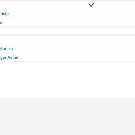
rista
ef
 Monika
er Astrid