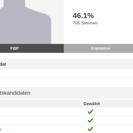
46.1
%
705 Stimmen
FBP
Ergebnisse
dat
tskandidaten
Gewählt
o