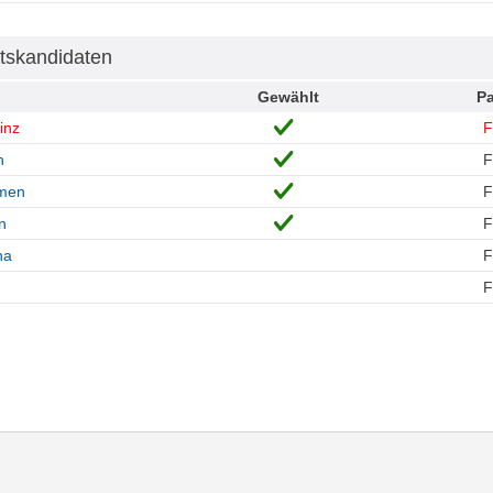
tskandidaten
Gewählt
Pa
inz
n
rmen
n
na