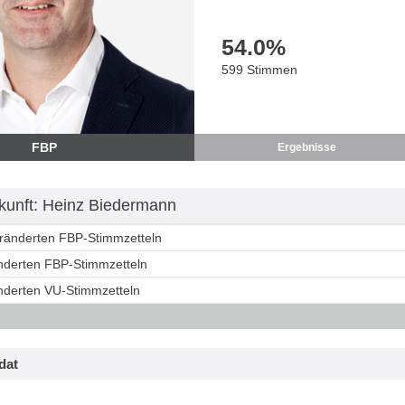
54.0
%
599 Stimmen
FBP
Ergebnisse
unft: Heinz Biedermann
eränderten FBP-Stimmzetteln
änderten FBP-Stimmzetteln
änderten VU-Stimmzetteln
dat