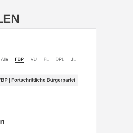
LEN
Alle
FBP
VU
FL
DPL
JL
FBP | Fortschrittliche Bürgerpartei
nn