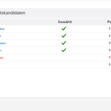
tskandidaten
Gewählt
Pa
inz
n
rmen
n
na