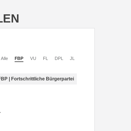
LEN
Alle
FBP
VU
FL
DPL
JL
FBP | Fortschrittliche Bürgerpartei
r