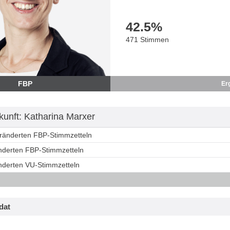
42.5
%
471 Stimmen
FBP
Er
unft: Katharina Marxer
eränderten FBP-Stimmzetteln
änderten FBP-Stimmzetteln
änderten VU-Stimmzetteln
dat