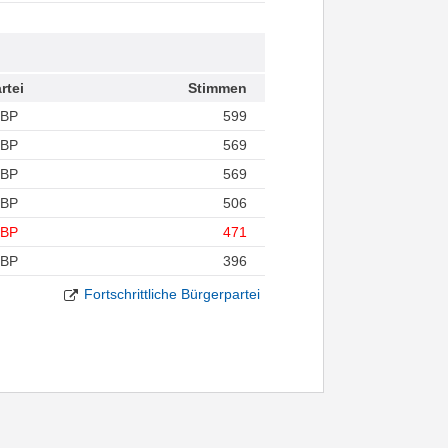
rtei
Stimmen
FBP
599
FBP
569
FBP
569
FBP
506
FBP
471
FBP
396
Fortschrittliche Bürgerpartei