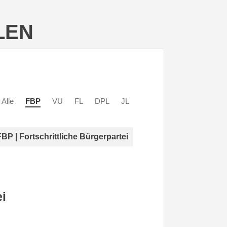
LEN
Alle
FBP
VU
FL
DPL
JL
FBP | Fortschrittliche Bürgerpartei
ei