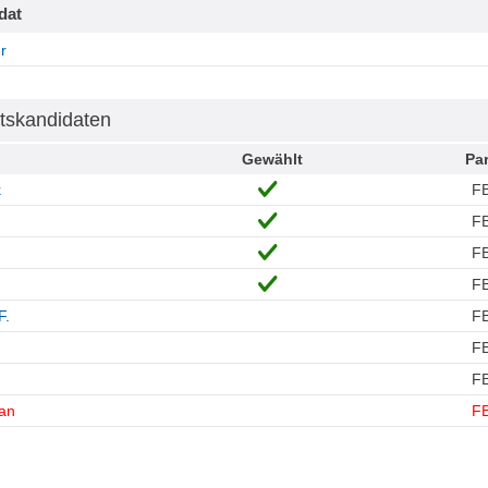
dat
r
tskandidaten
Gewählt
Par
k
F
F
F
F
F.
F
F
F
fan
F