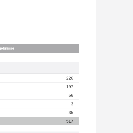
gebnisse
226
197
56
3
35
517