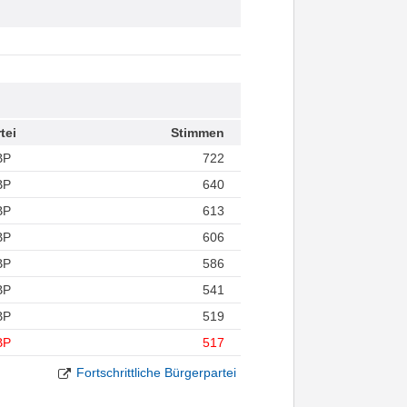
tei
Stimmen
BP
722
BP
640
BP
613
BP
606
BP
586
BP
541
BP
519
BP
517
Fortschrittliche Bürgerpartei