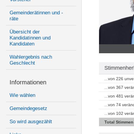
Gemeinderätinnen und -
räte
Übersicht der
Kandidatinnen und
Kandidaten
Wahlergebnis nach
Geschlecht
Stimmenherk
...von 226 unv
Informationen
...von 367 ver
Wie wählen
...von 481 ver
...von 74 verän
Gemeindegesetz
...von 102 ver
So wird ausgezählt
Total Stimmen