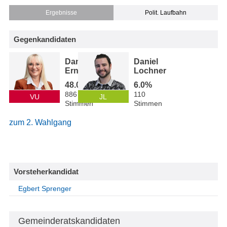
Ergebnisse
Polit. Laufbahn
Gegenkandidaten
Daniela
Daniel
Erne
Lochner
48.0%
6.0%
886
110
VU
JL
Stimmen
Stimmen
zum 2. Wahlgang
Vorsteherkandidat
Egbert Sprenger
Gemeinderatskandidaten