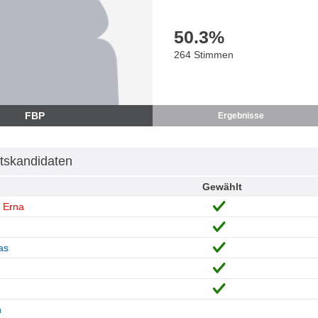
50.3
%
264 Stimmen
FBP
Ergebnisse
tskandidaten
Gewählt
 Erna
as
n