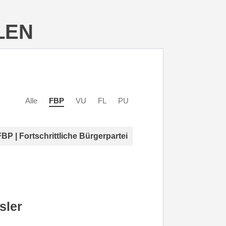
LEN
Alle
FBP
VU
FL
PU
FBP | Fortschrittliche Bürgerpartei
sler