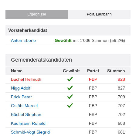
Ergebnisse
Polit. Laufbahn
Vorsteherkandidat
Anton Eberle
Gewählt
mit 1’036 Stimmen (56.2%)
Gemeinderatskandidaten
Name
Gewählt
Partei
Stimmen
Büchel Helmuth
FBP
928
Nigg Adolf
FBP
827
Frick Peter
FBP
709
Gstöhl Marcel
FBP
707
Büchel Stephan
FBP
702
Kaufmann Ronald
FBP
688
Schmid-Vogt Siegrid
FBP
681