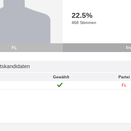
22.5
%
468 Stimmen
FL
Er
tskandidaten
Gewählt
Partei
FL