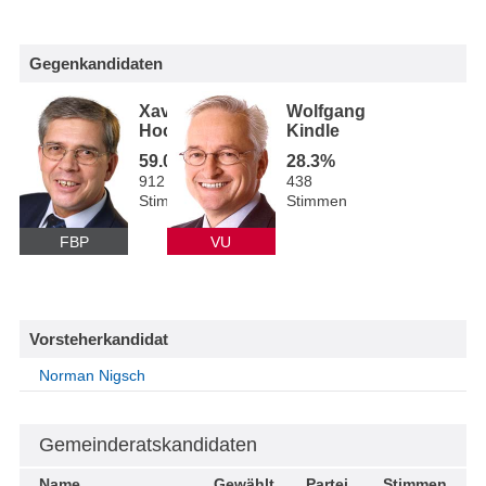
Gegenkandidaten
Xaver
Wolfgang
Hoch
Kindle
59.0%
28.3%
912
438
Stimmen
Stimmen
FBP
VU
Vorsteherkandidat
Norman Nigsch
Gemeinderatskandidaten
Name
Gewählt
Partei
Stimmen