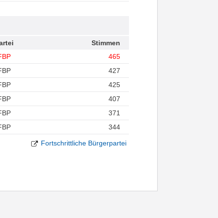
artei
Stimmen
FBP
465
FBP
427
FBP
425
FBP
407
FBP
371
FBP
344
Fortschrittliche Bürgerpartei