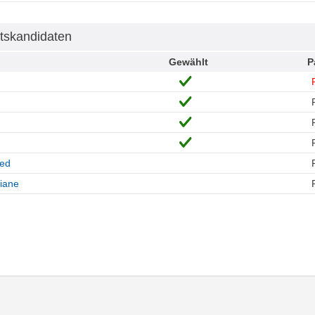
tskandidaten
Gewählt
P
ied
iane