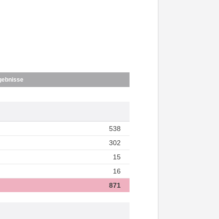
gebnisse
538
302
15
16
871