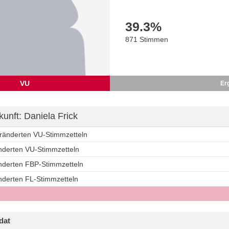
39.3
%
871 Stimmen
VU
Er
unft: Daniela Frick
eränderten VU-Stimmzetteln
änderten VU-Stimmzetteln
änderten FBP-Stimmzetteln
änderten FL-Stimmzetteln
dat