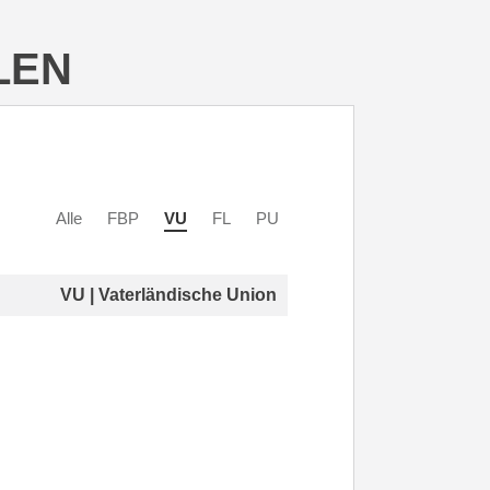
LEN
Alle
FBP
VU
FL
PU
VU | Vaterländische Union