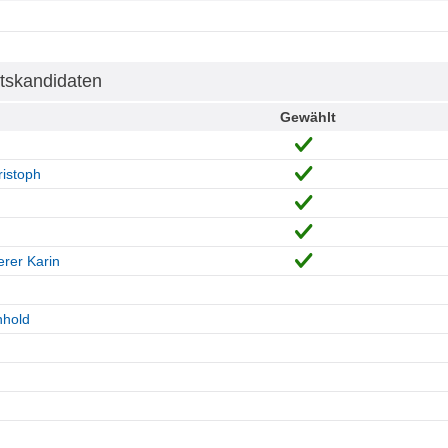
tskandidaten
Gewählt
istoph
h
rer Karin
nhold