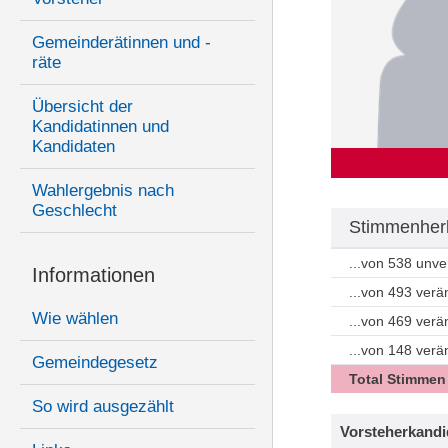
Gemeinderätinnen und -
räte
Übersicht der
Kandidatinnen und
Kandidaten
Wahlergebnis nach
Geschlecht
Stimmenherk
...von 538 unv
Informationen
...von 493 ver
Wie wählen
...von 469 ver
...von 148 ver
Gemeindegesetz
Total Stimmen
So wird ausgezählt
Vorsteherkandi