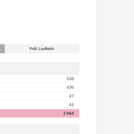
Polit. Laufbahn
538
436
47
43
1’064