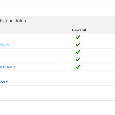
tskandidaten
Gewählt
istoph
h
rer Karin
nhold