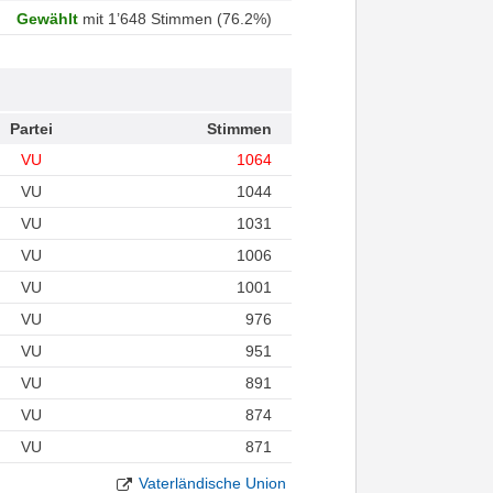
Gewählt
mit 1’648 Stimmen (76.2%)
Partei
Stimmen
VU
1064
VU
1044
VU
1031
VU
1006
VU
1001
VU
976
VU
951
VU
891
VU
874
VU
871
Vaterländische Union