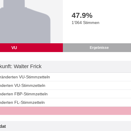
47.9
%
1’064 Stimmen
VU
Ergebnisse
unft: Walter Frick
eränderten VU-Stimmzetteln
änderten VU-Stimmzetteln
änderten FBP-Stimmzetteln
änderten FL-Stimmzetteln
dat