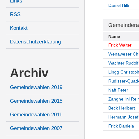
Links
Daniel Hilti
RSS
Gemeindera
Kontakt
Name
Datenschutzerklärung
Frick Walter
Wenaweser Chr
Wachter Rudolf
Archiv
Lingg Christop
Rüdisser-Quade
Gemeindewahlen 2019
Näff Peter
Zanghellini Rei
Gemeindewahlen 2015
Beck Heribert
Gemeindewahlen 2011
Hermann Josef
Frick Daniela
Gemeindewahlen 2007