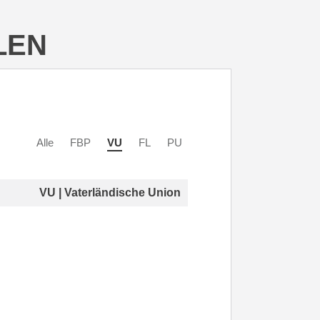
LEN
Alle
FBP
VU
FL
PU
VU | Vaterländische Union