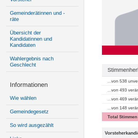
Gemeinderätinnen und -
räte
Übersicht der
Kandidatinnen und
Kandidaten
Wahlergebnis nach
Geschlecht
Stimmenherk
...von 538 unv
Informationen
...von 493 ver
Wie wählen
...von 469 ver
...von 148 ver
Gemeindegesetz
Total Stimmen
So wird ausgezählt
Vorsteherkandi