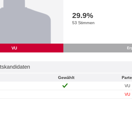
29.9
%
53 Stimmen
VU
Er
tskandidaten
Gewählt
Parte
VU
VU