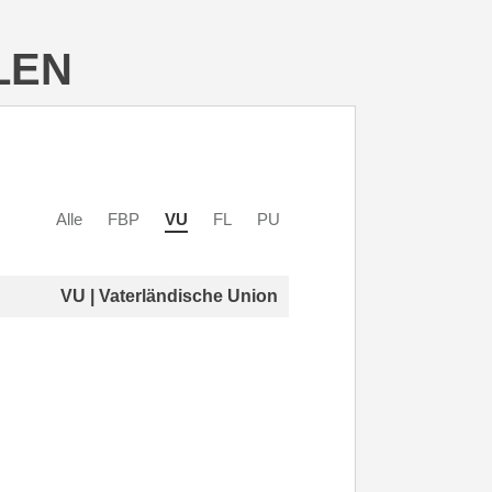
LEN
Alle
FBP
VU
FL
PU
VU | Vaterländische Union