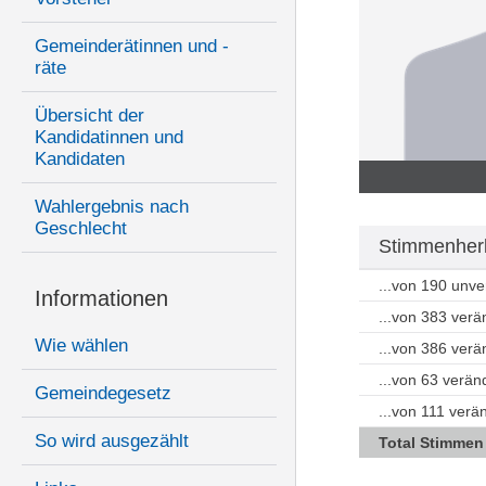
Gemeinderätinnen und -
räte
Übersicht der
Kandidatinnen und
Kandidaten
Wahlergebnis nach
Geschlecht
Stimmenherk
...von 190 unv
Informationen
...von 383 ver
Wie wählen
...von 386 ver
...von 63 verän
Gemeindegesetz
...von 111 ver
So wird ausgezählt
Total Stimmen