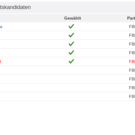
tskandidaten
Gewählt
Part
ia
FB
FB
FB
FB
d
FB
FB
FB
FB
FB