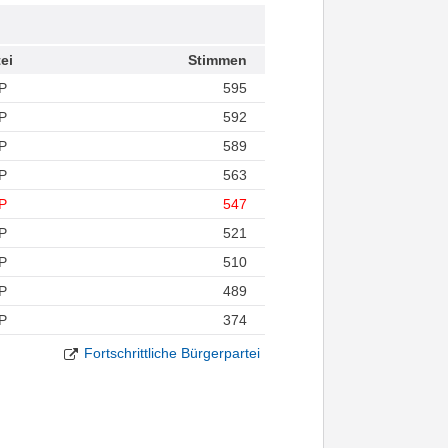
ei
Stimmen
P
595
P
592
P
589
P
563
P
547
P
521
P
510
P
489
P
374
Fortschrittliche Bürgerpartei