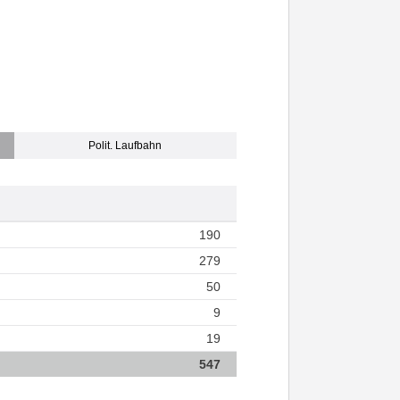
Polit. Laufbahn
190
279
50
9
19
547