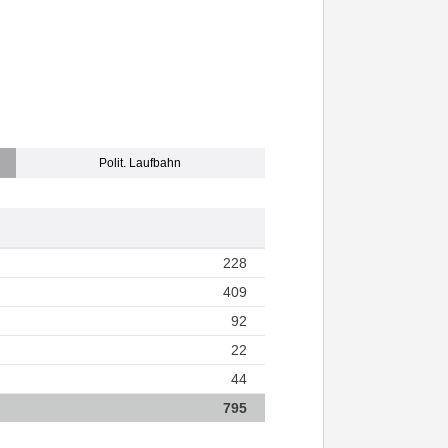
Polit. Laufbahn
228
409
92
22
44
795