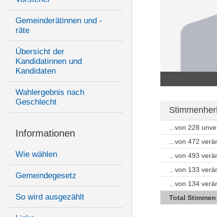
Gemeinderätinnen und -
räte
Übersicht der
Kandidatinnen und
Kandidaten
Wahlergebnis nach
Geschlecht
Stimmenherk
...von 228 unv
Informationen
...von 472 ver
Wie wählen
...von 493 ver
...von 133 ver
Gemeindegesetz
...von 134 ver
So wird ausgezählt
Total Stimmen