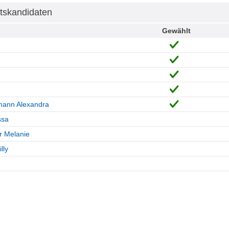
tskandidaten
Gewählt
mann Alexandra
ssa
r Melanie
lly