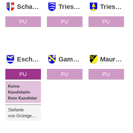
Schaan
Triesen
Triesenberg
PU
PU
PU
Eschen
Gamprin
Mauren
PU
PU
PU
Keine
Kandidatin
Kein Kandidat
Stefanie
von Grünigen-Sele