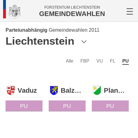
FÜRSTENTUM LIECHTENSTEIN
GEMEINDEWAHLEN
Parteiunabhängig
Gemeindewahlen 2011
Liechtenstein
Alle
FBP
VU
FL
PU
Vaduz
Balzers
Planken
PU
PU
PU