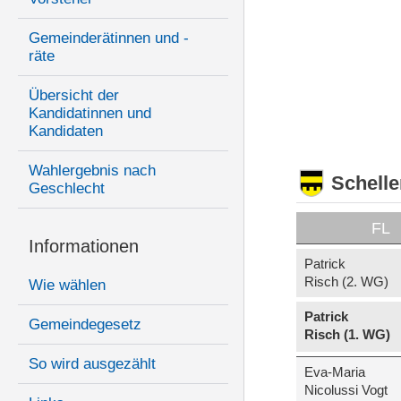
Gemeinderätinnen und -
räte
Übersicht der
Kandidatinnen und
Kandidaten
Wahlergebnis nach
Schell
Geschlecht
FL
Informationen
Patrick
Risch (2. WG)
Wie wählen
Patrick
Gemeindegesetz
Risch (1. WG)
So wird ausgezählt
Eva-Maria
Nicolussi Vogt