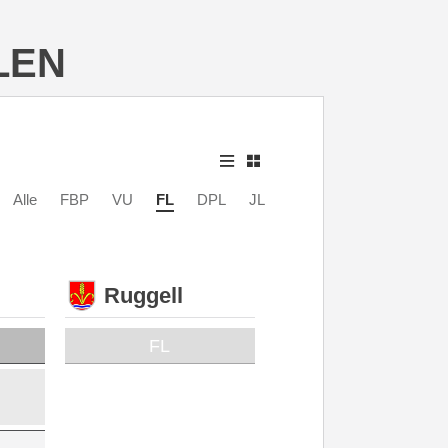
LEN
Alle
FBP
VU
FL
DPL
JL
Ruggell
FL