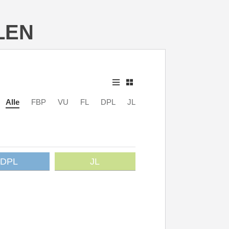
LEN
Alle
FBP
VU
FL
DPL
JL
DPL
JL