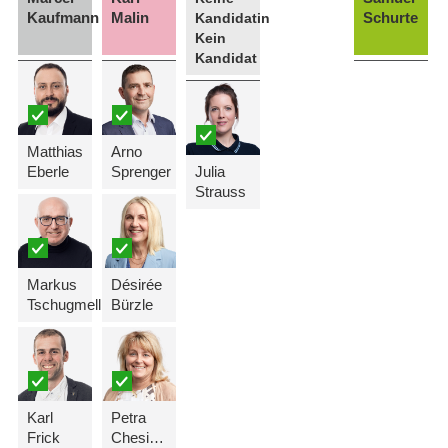
Kaufmann
Malin
Schurte
Kandidatin
Kein
Kandidat
Matthias
Arno
Eberle
Sprenger
Julia
Strauss
Markus
Désirée
Tschugmell
Bürzle
Karl
Petra
Frick
Chesi-Schelbert