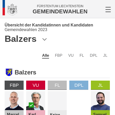
FÜRSTENTUM LIECHTENSTEIN
GEMEINDEWAHLEN
Übersicht der Kandidatinnen und Kandidaten
Gemeindewahlen 2023
Balzers
Alle
FBP
VU
FL
DPL
JL
Balzers
FBP
VU
FL
DPL
JL
Marcel
Karl
Samuel
Keine