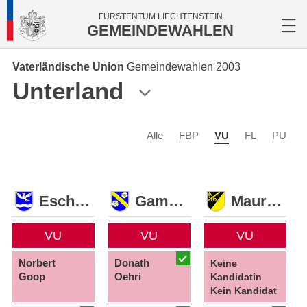
FÜRSTENTUM LIECHTENSTEIN
GEMEINDEWAHLEN
Vaterländische Union
Gemeindewahlen 2003
Unterland
Alle
FBP
VU
FL
PU
Eschen
Gamprin
Mauren
VU
VU
VU
Norbert
Donath
Keine
Goop
Oehri
Kandidatin
Kein Kandidat