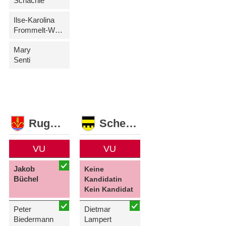
Schächle
Ilse-Karolina
Frommelt-Wohlwend
Mary
Senti
Ruggell
Schellenberg
VU
VU
Jakob
Keine
Büchel
Kandidatin
Kein Kandidat
Peter
Dietmar
Biedermann
Lampert