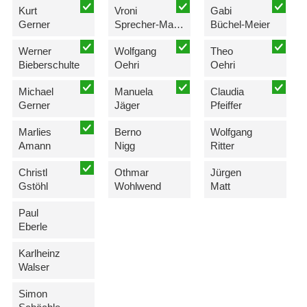
Kurt
Vroni
Gabi
Gerner
Sprecher-Marxer
Büchel-Meier
Werner
Wolfgang
Theo
Bieberschulte
Oehri
Oehri
Michael
Manuela
Claudia
Gerner
Jäger
Pfeiffer
Marlies
Berno
Wolfgang
Amann
Nigg
Ritter
Christl
Othmar
Jürgen
Gstöhl
Wohlwend
Matt
Paul
Eberle
Karlheinz
Walser
Simon