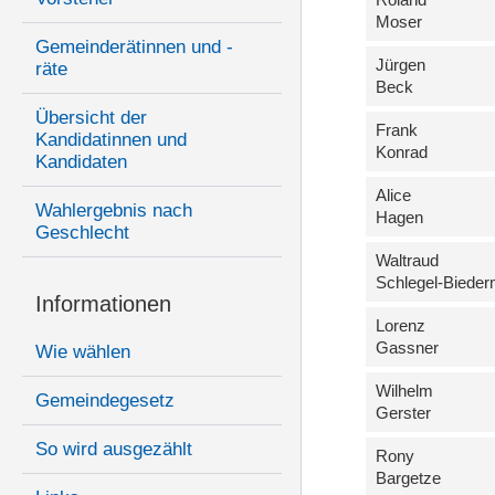
Moser
Gemeinderätinnen und -
Jürgen
räte
Beck
Übersicht der
Frank
Kandidatinnen und
Konrad
Kandidaten
Alice
Wahlergebnis nach
Hagen
Geschlecht
Waltraud
Schlegel-Biede
Informationen
Lorenz
Gassner
Wie wählen
Wilhelm
Gemeindegesetz
Gerster
So wird ausgezählt
Rony
Bargetze