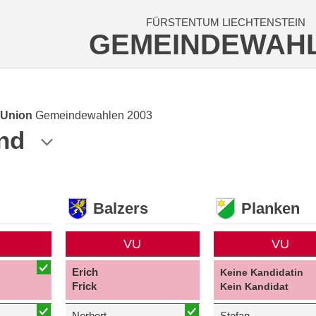
FÜRSTENTUM LIECHTENSTEIN
GEMEINDEWAH
 Union
Gemeindewahlen 2003
nd
Balzers
Planken
VU
VU
Erich
Keine Kandidatin
Frick
Kein Kandidat
Norbert
Stefan