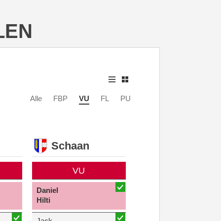
LEN
Alle
FBP
VU
FL
PU
Schaan
VU
Daniel
Hilti
Jack